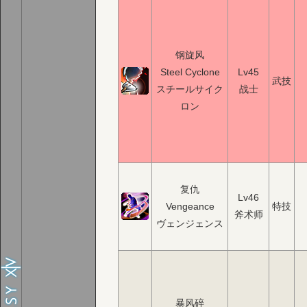
钢旋风
Steel Cyclone
Lv45
武技
スチールサイク
战士
ロン
复仇
Lv46
Vengeance
特技
斧术师
ヴェンジェンス
暴风碎