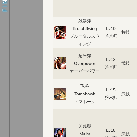
残暴斧
Brutal Swing
Lv10
特技
ブルータルスウ
斧术师
ィング
超压斧
Lv12
Overpower
武技
斧术师
オーバーパワー
飞斧
Lv15
Tomahawk
武技
斧术师
トマホーク
凶残裂
Lv18
Maim
武技