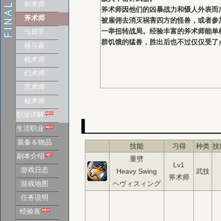
剑术师
斧术师因他们的凶暴战力和慑人外表而
斧术师
被雇佣去消灭祸害四方的怪兽，或者参
一举扭转战局。经验丰富的斧术师能单
弓箭手
群饥饿的猛兽，胜出后也不过仅仅受了
格斗家
枪术师
幻术师
咒术师
秘术师
职业详解
生活职业
装备＆物品
技能
习得
种类
技
副本介绍
重劈
Lv1
游戏日志
Heavy Swing
武技
斧术师
游戏地图
ヘヴィスィング
任务说明
经验表