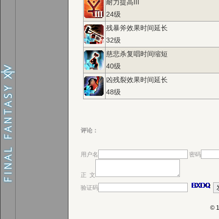
耐力提高III
24级
残暴斧效果时间延长
32级
慈悲杀复唱时间缩短
40级
凶残裂效果时间延长
48级
评论：
用户名
密码
正 文
验证码
© 