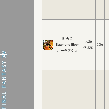
断头台
Lv30
Butcher's Block
武技
斧术师
ボーラアクス