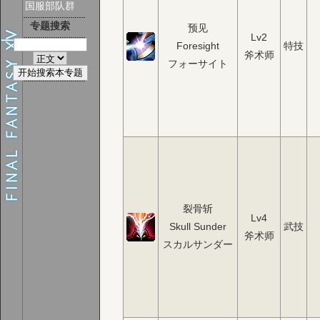
国服部队群
专题搜索
预见
Lv2
Foresight
特技
斧术师
フォーサイト
裂骨斩
Lv4
Skull Sunder
武技
斧术师
スカルサンダー