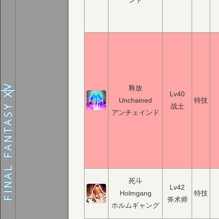
ント
释放
Lv40
Unchained
特技
战士
アンチェインド
死斗
Lv42
Holmgang
特技
斧术师
ホルムギャング