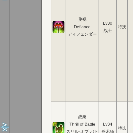
蔑视
Lv30
Defiance
特技
战士
ディフェンダー
战栗
Thrill of Battle
Lv34
特技
スリル·オブ·バト
斧术师