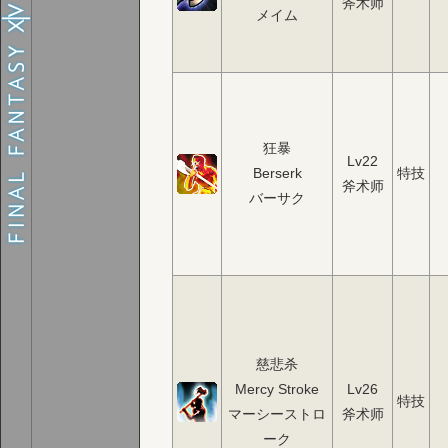
斧术师
メイム
狂暴
Lv22
Berserk
特技
斧术师
バーサク
慈悲杀
Mercy Stroke
Lv26
特技
マーシーストロ
斧术师
ーク