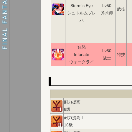
Storm's Eye
Lv50
武技
シュトルムブレ
斧术师
ハ
狂怒
Lv50
Infuriate
特技
战士
ウォークライ
耐力提高
8级
耐力提高II
16级