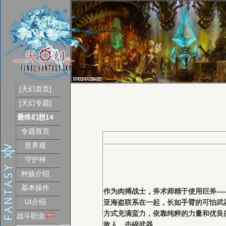
[天幻首页]
[天幻专题]
最终幻想14
专题首页
世界观
守护神
种族介绍
基本操作
作为肉搏战士，斧术师精于使用巨斧—
UI介绍
亚海盗联系在一起，长如手臂的可怕武
方式充满蛮力，依靠纯粹的力量和优良
战斗职业
敌人，击碎武器。