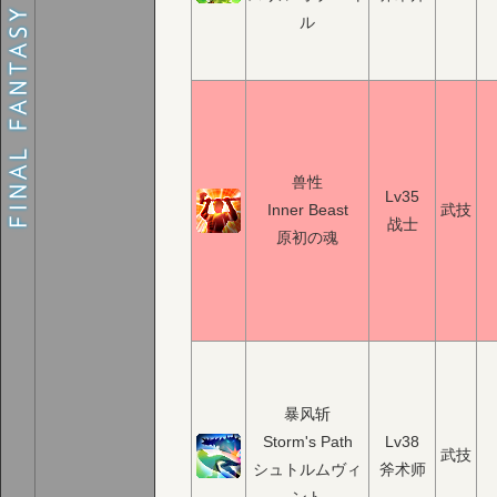
ル
兽性
Lv35
Inner Beast
武技
战士
原初の魂
暴风斩
Storm's Path
Lv38
武技
シュトルムヴィ
斧术师